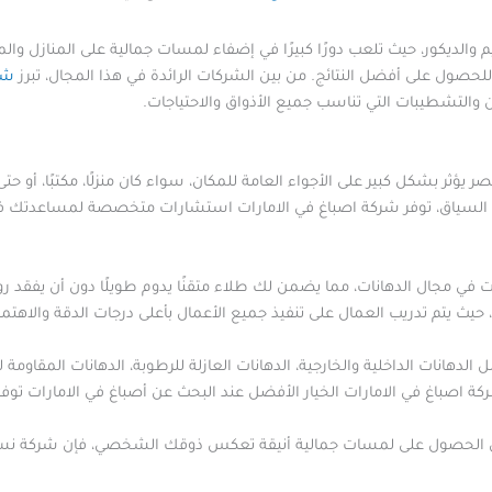
 والديكور، حيث تلعب دورًا كبيرًا في إضفاء لمسات جمالية على المنازل والمب
صول على أفضل النتائج. من بين الشركات الرائدة في هذا المجال، تبرز
شر
 والتشطيبات التي تناسب جميع الأذواق والاحتياجات.
ؤثر بشكل كبير على الأجواء العامة للمكان، سواء كان منزلًا، مكتبًا، أو حتى 
لسياق، توفر شركة اصباغ في الامارات استشارات متخصصة لمساعدتك في ا
ت في مجال الدهانات، مما يضمن لك طلاء متقنًا يدوم طويلًا دون أن يفقد ر
ة، حيث يتم تدريب العمال على تنفيذ جميع الأعمال بأعلى درجات الدقة والاهتما
دهانات الداخلية والخارجية، الدهانات العازلة للرطوبة، الدهانات المقاومة للح
ركة اصباغ في الامارات الخيار الأفضل عند البحث عن أصباغ في الامارات تو
في الحصول على لمسات جمالية أنيقة تعكس ذوقك الشخصي، فإن شركة نسر ال