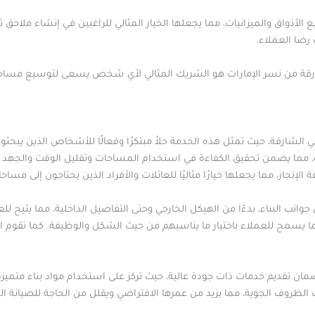
أذواق والميزانيات، مما يجعلها الخيار المثالي للراغبين في إنشاء ملاحق تلب
رضا العملاء.
لشارقة من نسر الإمارات هو الشريك المثالي لأي شخص يسعى لتوسيع مساح
 الشارقة، حيث تمثل هذه الخدمة حلاً مبتكرًا وفعالًا للأشخاص الذين يبح
، مما يضمن تحقيق الكفاءة في استخدام المساحات وتقليل الوقت والجهد المط
الإنجاز، مما يجعلها خيارًا مثاليًا للعائلات والأفراد الذين يحتاجون إلى م
وانب البناء، بدءًا من الهيكل الخارجي وحتى التفاصيل الداخلية، مما يتيح 
ما يسمح للعملاء باختيار ما يناسبهم من حيث الشكل والوظيفة. كما تقوم 
ان تقديم خدمات ذات جودة عالية، حيث تركز على استخدام مواد بناء متميز
لظروف الجوية، مما يزيد من عمرها الافتراضي ويقلل من الحاجة للصيانة ا