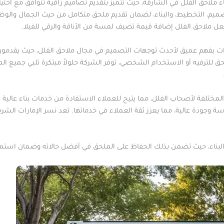
 ملاحق الفلل في الشارقة، حيث تتميز بتقديم تصاميم راقية تتوافق مع احتي
يم، التخطيط، والبناء، لضمان تقديم ملحق متكامل من حيث الجمال والوظي
جعل ملاحق الفلل إضافة قيمة تضيف لمسة من الأناقة والرقي للفيلا.
ارات بفهم عميق لأحدث توجهات التصميم في مجال ملاحق الفلل، حيث يقدمو
للترفيه أو الاستخدام الشخصي، توفر الشركة حلولاً مبتكرة تلبي جميع المت
لمختلفة لأصحاب الفلل، مما يتيح للعملاء الاستفادة من خدمات بناء عالية ا
جودة عالية، مما يعزز ثقة العملاء في خدماتها. تعد نسر الإمارات الشري
 البناء، حيث تضمن بذلك الحفاظ على الملحق في أفضل حالاته وضمان استمرا