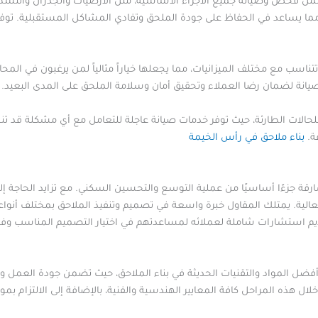
شمل فحص وصيانة جميع الأجزاء الأساسية، مثل الأرضيات والجدران والتشطي
مما يساعد في الحفاظ على جودة الملحق وتفادي المشاكل المستقبلية. توف
ناسب مع مختلف الميزانيات، مما يجعلها خياراً مثالياً لمن يرغبون في الم
يانة لضمان رضا العملاء وتحقيق أمان وسلامة الملحق على المدى البعيد.
 للحالات الطارئة، حيث توفر خدمات صيانة عاجلة للتعامل مع أي مشكلة قد ت
ة.
بناء ملاحق في رأس الخيمة
شارقة جزءًا أساسيًا من عملية التوسع والتحسين السكني. مع تزايد الحاجة إ
دة العالية. يمتلك المقاول خبرة واسعة في تصميم وتنفيذ الملاحق بمختلف
م استشارات شاملة لعملائه لمساعدتهم في اختيار التصميم المناسب وفق 
 أفضل المواد والتقنيات الحديثة في بناء الملاحق، حيث تضمن جودة العمل و
 خلال هذه المراحل كافة المعايير الهندسية والفنية، بالإضافة إلى الالتزام ب