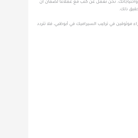
واحتياجاتك. نحن نعمل عن كثب مع عملائنا لضمان أن
قيق ذلك.
راء موثوقين في تركيب السيراميك في أبوظبي، فلا تتردد