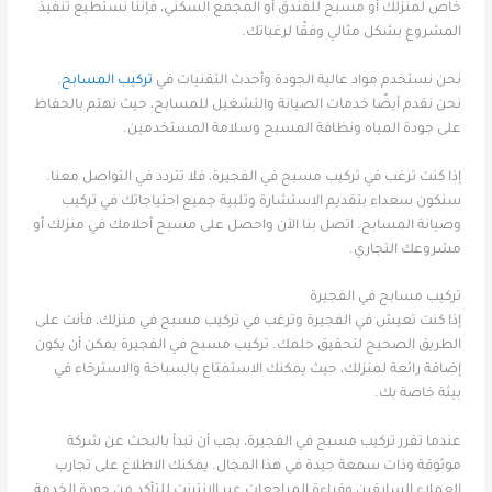
خاص لمنزلك أو مسبح للفندق أو المجمع السكني، فإننا نستطيع تنفيذ
المشروع بشكل مثالي وفقًا لرغباتك.
نحن نستخدم مواد عالية الجودة وأحدث التقنيات في
تركيب المسابح
.
نحن نقدم أيضًا خدمات الصيانة والتشغيل للمسابح، حيث نهتم بالحفاظ
على جودة المياه ونظافة المسبح وسلامة المستخدمين.
إذا كنت ترغب في تركيب مسبح في الفجيرة، فلا تتردد في التواصل معنا.
سنكون سعداء بتقديم الاستشارة وتلبية جميع احتياجاتك في تركيب
وصيانة المسابح. اتصل بنا الآن واحصل على مسبح أحلامك في منزلك أو
مشروعك التجاري.
تركيب مسابح في الفجيرة
إذا كنت تعيش في الفجيرة وترغب في تركيب مسبح في منزلك، فأنت على
الطريق الصحيح لتحقيق حلمك. تركيب مسبح في الفجيرة يمكن أن يكون
إضافة رائعة لمنزلك، حيث يمكنك الاستمتاع بالسباحة والاسترخاء في
بيئة خاصة بك.
عندما تقرر تركيب مسبح في الفجيرة، يجب أن تبدأ بالبحث عن شركة
موثوقة وذات سمعة جيدة في هذا المجال. يمكنك الاطلاع على تجارب
العملاء السابقين وقراءة المراجعات عبر الإنترنت للتأكد من جودة الخدمة