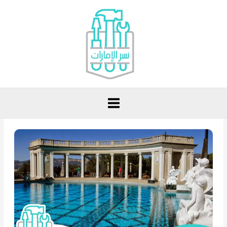
خطي
لى
لمحتوى