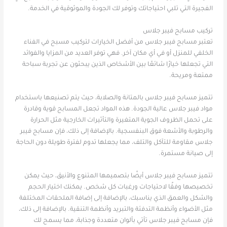
الفجيرة التي تلبي احتياجاتك وتوفر لك الجودة والموثوقية في الخدمة.
تركيب مسابح فيبر جلاس
تعتبر مسابح فيبر جلاس من أفضل الخيارات لتركيب مسبح في الفناء
الخلفي للمنزل أو في أي مكان آخر. فهي توفر العديد من المزايا والفوائد
التي تجعلها خيارًا شائعًا بين الأشخاص الذين يبحثون عن تجربة سباحة
ممتعة ومريحة.
تتميز مسابح فيبر جلاس بالمتانة والصلابة، حيث يتم تصنيعها باستخدام
مواد فيبر جلاس عالية الجودة. هذه المواد تجعل المسابح قوية وقادرة
على تحمل الظروف الجوية المتغيرة والتأثيرات الخارجية مثل الحرارة
والرطوبة والأشعة فوق البنفسجية. بالإضافة إلى ذلك، فإن مسابح فيبر
جلاس مقاومة للتآكل والتلف، مما يجعلها تدوم لفترة طويلة دون الحاجة
إلى صيانة مستمرة.
تتميز مسابح فيبر جلاس أيضًا بتصميمها المتنوع والأنيق، حيث يمكن
تخصيصها وفقًا لاحتياجات ورغبات كل شخص. يمكنك اختيار الحجم
والشكل والعمق الذي يناسبك، بالإضافة إلى إضافة الملحقات المختلفة
مثل الأضواء وأنظمة التدفئة والتبريد وأنظمة التنقية. بالإضافة إلى ذلك،
فإن مسابح فيبر جلاس تأتي بألوان متعددة وجذابة، مما يسمح لك