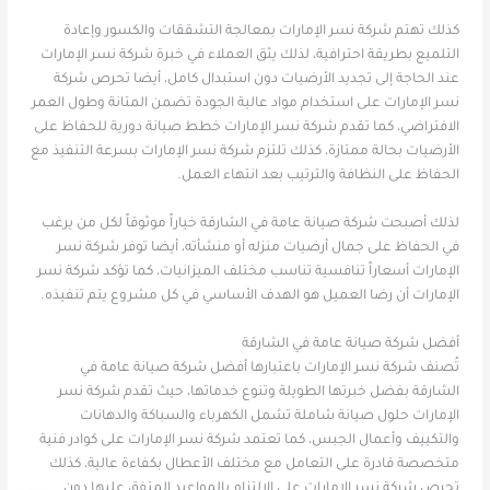
كذلك تهتم شركة نسر الإمارات بمعالجة التشققات والكسور وإعادة
التلميع بطريقة احترافية، لذلك يثق العملاء في خبرة شركة نسر الإمارات
عند الحاجة إلى تجديد الأرضيات دون استبدال كامل، أيضا تحرص شركة
نسر الإمارات على استخدام مواد عالية الجودة تضمن المتانة وطول العمر
الافتراضي، كما تقدم شركة نسر الإمارات خطط صيانة دورية للحفاظ على
الأرضيات بحالة ممتازة، كذلك تلتزم شركة نسر الإمارات بسرعة التنفيذ مع
الحفاظ على النظافة والترتيب بعد انتهاء العمل.
لذلك أصبحت شركة صيانة عامة في الشارقة خياراً موثوقاً لكل من يرغب
في الحفاظ على جمال أرضيات منزله أو منشأته، أيضا توفر شركة نسر
الإمارات أسعاراً تنافسية تناسب مختلف الميزانيات، كما تؤكد شركة نسر
الإمارات أن رضا العميل هو الهدف الأساسي في كل مشروع يتم تنفيذه.
أفضل شركة صيانة عامة في الشارقة
تُصنف شركة نسر الإمارات باعتبارها أفضل شركة صيانة عامة في
الشارقة بفضل خبرتها الطويلة وتنوع خدماتها، حيث تقدم شركة نسر
الإمارات حلول صيانة شاملة تشمل الكهرباء والسباكة والدهانات
والتكييف وأعمال الجبس، كما تعتمد شركة نسر الإمارات على كوادر فنية
متخصصة قادرة على التعامل مع مختلف الأعطال بكفاءة عالية، كذلك
تحرص شركة نسر الإمارات على الالتزام بالمواعيد المتفق عليها دون