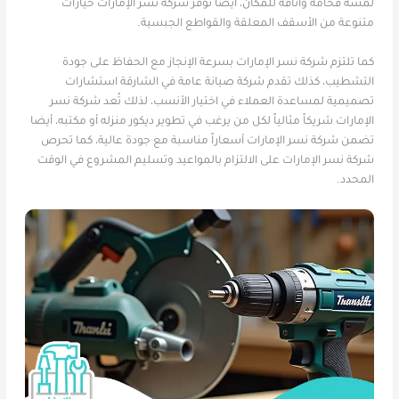
لمسة فخامة وأناقة للمكان، أيضا توفر شركة نسر الإمارات خيارات
متنوعة من الأسقف المعلقة والقواطع الجبسية.
كما تلتزم شركة نسر الإمارات بسرعة الإنجاز مع الحفاظ على جودة
التشطيب، كذلك تقدم شركة صيانة عامة في الشارقة استشارات
تصميمية لمساعدة العملاء في اختيار الأنسب، لذلك تُعد شركة نسر
الإمارات شريكاً مثالياً لكل من يرغب في تطوير ديكور منزله أو مكتبه، أيضا
تضمن شركة نسر الإمارات أسعاراً مناسبة مع جودة عالية، كما تحرص
شركة نسر الإمارات على الالتزام بالمواعيد وتسليم المشروع في الوقت
المحدد.