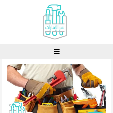
خطي
لى
لمحتوى