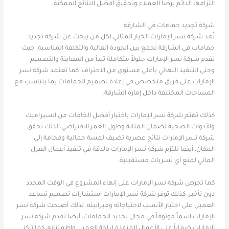
التزامها الدائم برضا العملاء وتحقيق أفضل النتائج الممكنة.
شركة تجديد حمامات في الشارقة
تُعد شركة نسر الإمارات الخيار المثالي لكل من يبحث عن شركة تجديد
حمامات في الشارقة تجمع بين الجودة العالية والتكلفة المناسبة، حيث
تقدم شركة نسر الإمارات حلولاً متكاملة تبدأ من المعاينة والتصميم
وحتى التنفيذ النهائي بأعلى مستوى من الاحتراف، كما تعتمد شركة نسر
الإمارات على فريق متخصص في إعادة تصميم الحمامات بما يتناسب مع
المساحات المختلفة داخل إمارة الشارقة.
كذلك تهتم شركة نسر الإمارات باختيار أفضل الخامات من السيراميك
والأدوات الصحية لضمان المتانة وطول العمر الافتراضي، لذلك تحقق
شركة نسر الإمارات نتائج عصرية تضيف لمسة جمالية وفخامة إلى
المكان، أيضا تلتزم شركة نسر الإمارات بالدقة في تنفيذ أعمال العزل
المائي لمنع أي تسربات مستقبلية.
كما تحرص شركة نسر الإمارات على إنهاء المشروع في الوقت المحدد
دون تأخير، كذلك توفر شركة نسر الإمارات استشارات تصميم تساعد
العميل على اختيار الأنسب لاحتياجاته وميزانيته، لذلك أصبحت شركة نسر
الإمارات اسماً موثوقاً في مجال تجديد الحمامات، أيضا تقدم شركة نسر
الإمارات ضماناً على الأعمال المنفذة لراحة العميل واطمئنانه، كما تركز