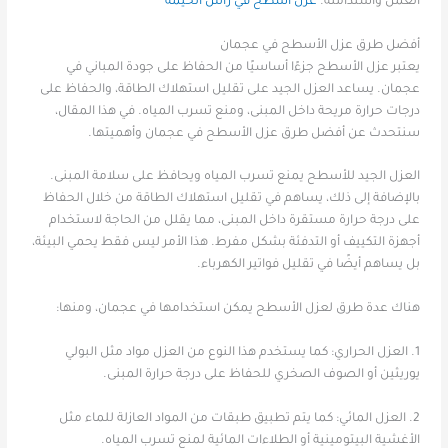
العمل واستدامته.
عزل اسطح في رأس الخيمة
أفضل طرق عزل الأسطح في عجمان
يعتبر عزل الأسطح جزءًا أساسيًا من الحفاظ على جودة المباني في
عجمان. يساعد العزل الجيد على تقليل استهلاك الطاقة، والحفاظ على
درجات حرارة مريحة داخل المبنى، ومنع تسرب المياه. في هذا المقال،
سنتحدث عن أفضل طرق عزل الأسطح في عجمان وأهميتها.
العزل الجيد للأسطح يمنع تسرب المياه ويحافظ على سلامة المبنى.
بالإضافة إلى ذلك، يساهم في تقليل استهلاك الطاقة من خلال الحفاظ
على درجة حرارة مستقرة داخل المبنى، مما يقلل من الحاجة لاستخدام
أجهزة التكييف أو التدفئة بشكل مفرط. هذا الأمر ليس فقط يحمي البيئة،
بل يساهم أيضًا في تقليل فواتير الكهرباء.
هناك عدة طرق لعزل الأسطح يمكن استخدامها في عجمان، ومنها:
1. العزل الحراري: كما يستخدم هذا النوع من العزل مواد مثل البولي
يوريثين أو الصوف الصخري للحفاظ على درجة حرارة المبنى.
2. العزل المائي: كما يتم تطبيق طبقات من المواد العازلة للماء مثل
الأغشية البيتومينية أو الطلاءات المائية لمنع تسرب المياه.