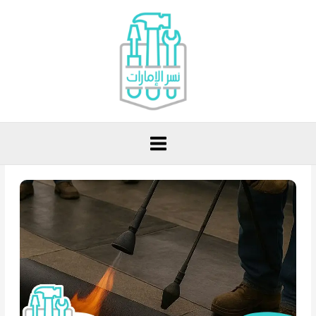
خطي
لى
لمحتوى