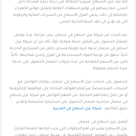
كما يعد عزل الأسطح ضرورياً للحفاظ على درجة حرارة معتدلة داخل
المبنى، مما يساهم في توفير استهلاك الطاقة وتقليل فواتير الكهرباء.
بالإضافة إلى ذلك، يحمي العزل الأسطح من التسربات المائية والرطوبة
التي قد تؤدي إلى تلف البنية التحتية للمبنى.
عند البحث عن شركة عزل اسطح في عجمان، يجب مراعاة عدة عوامل
لضمان الحصول على أفضل خدمة ممكنة. أولاً، تأكد من أن شركة عزل
اسطح في عجمان لديها خبرة طويلة وسجل حافل من المشاريع الناجحة.
ثانياً، تحقق من نوعية المواد المستخدمة في العزل ومدى فعاليتها. ثالثاً،
قارن بين الأسعار المقدمة من عدة شركات لضمان الحصول على خدمة
جيدة بأسعار معقولة.
للحصول على خدمات عزل الأسطح في عجمان، يمكنك التواصل مع
الشركات المتخصصة عبر أرقام الهواتف المتاحة على مواقعها الإلكترونية
أو من خلال إعلاناتهم المحلية. من المهم التواصل مع شركة عزل اسطح
في عجمان مباشرة لضمان الحصول على استشارة مخصصة وتقدير
دقيق للتكاليف.
شركة عزل اسطح في الفجيرة
أفضل عزل أسطح في عجمان
عزل الأسطح يعتبر من أهم الخطوات التي يجب اتخاذها لحماية المنازل
والمباني من العوامل الجوية القاسية. في مدينة عجمان، حيث تتفاوت