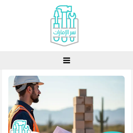
خطي
لى
لمحتوى