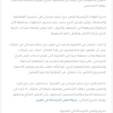
الألوان والنقوش التي ترغب في إضافتها للدرج لتعزيز الجمالية وتناسب
ذوقك الشخصي.
إحدى الفوائد الرئيسية لقص درج سلم خرساني هي تحسين الوظيفية
والسلامة. يمكن تعديل الدرج بحيث يتم تحسين الخطوات وجعلها أكثر
استقرارًا وسهولة في الصعود والنزول. كما يمكن إضافة مساند جانبية
للدرج لزيادة الأمان وتقليل خطر السقوط.
إذا كنت تعيش في الفجيرة وترغب في قص درج سلم خرساني في منزلك،
يجب أن تتعاون مع متخصصين في هذا المجال. ابحث عن شركات
محترفة وذات سمعة جيدة في الفجيرة التي تقدم خدمات قص الدرج
الخرساني. قم بزيارة معارضهم واستفسر عن أعمالهم السابقة
واستعرض تصاميمهم للدرج. قم أيضًا بطلب تقديم عروض الأسعار
للمشروع الخاص بك لتتمكن من المقارنة واختيار الأفضل.
باختيار قص درج سلم خرساني في الفجيرة، ستحصل على درج فريد
وجميل يعكس ذوقك الشخصي ويضيف قيمة إلى منزلك. لا تتردد في
استشارة الخبراء والمتخصصين للحصول على أفضل النتائج وتحقيق
رؤيتك للدرج المثالي.
شركة قص الخرسانة في العين
تخريم وقص الخرسانة في الفجيرة