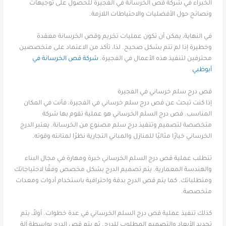
الخبراء في شركة قص الخرسانة في الفجيرة للحصول على توجيهات
ونصائح حول الأفضليات والاحتياطات اللازمة.
في النهاية، يمكن أن تكون عمليات تخريم وقص الخرسانة معقدة
وخطيرة إذا لم تتم بشكل صحيح. لذا، تأكد من الاعتماد على متخصصين
محترفين لتنفيذ هذه الأعمال في الفجيرة.
شركة قص الخرسانة في
أبوظبي
قص درج سلم خرساني في الفجيرة
إذا كنت تبحث عن قص درج سلم خرساني في الفجيرة، فأنت في المكان
المناسب. قص درج السلم الخرساني هو عملية تقوم بها شركة
متخصصة لتصميم وتنفيذ درج سلم مصنوع من الخرسانة. يعتبر الدرج
الخرساني خيارًا مثاليًا للمنازل والمباني التجارية نظرًا لمتانته وقوته.
تتطلب عملية قص درج السلم الخرساني خبرة ومهارة في مجال البناء
والهندسة المعمارية. يتم تصميم الدرج بشكل مخصص وفقًا لاحتياجاتك
ومتطلباتك. كما يتم قص الدرج بدقة واحترافية باستخدام أدوات ومعدات
متخصصة.
كذلك تنفيذ عملية قص درج السلم الخرساني في عدة خطوات. أولاً، يتم
تحديد الأبعاد والتصميم المطلوب للدرج. ثم يتم قص الدرج بواسطة آلة