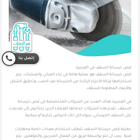
إتصل بنا
قص خرسانة السقف في الفجيرة
قص خرسانة السقف هو عملية هامة في بناء المباني والمنشآت. يتم
استخدامها لإزالة الأجزاء الزائدة من الخرسانة بعد الصب، وتحقيق الشكل
والأبعاد المطلوبة للسقف.
في الفجيرة، هناك العديد من الشركات المتخصصة في قص خرسانة
السقف. تقدم هذه الشركات خدماتها للعملاء الذين يحتاجون إلى تعديلات
على السقف الخرساني، سواء كان ذلك لأغراض تجارية أو سكنية.
عملية قص خرسانة السقف تتطلب استخدام معدات خاصة ومهارات
فنية. يجب أن تتم بواسطة فريق من العمال المدربين والمؤهلين. يتم