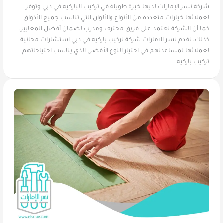
شركة نسر الإمارات لديها خبرة طويلة في تركيب الباركيه في دبي وتوفر
لعملائها خيارات متعددة من الأنواع والألوان التي تناسب جميع الأذواق.
كما أن الشركة تعتمد على فريق محترف ومدرب لضمان أفضل المعايير.
كذلك، تقدم نسر الامارات شركة تركيب باركيه في دبي استشارات مجانية
لعملائها لمساعدتهم في اختيار النوع الأفضل الذي يناسب احتياجاتهم.
تركيب باركيه