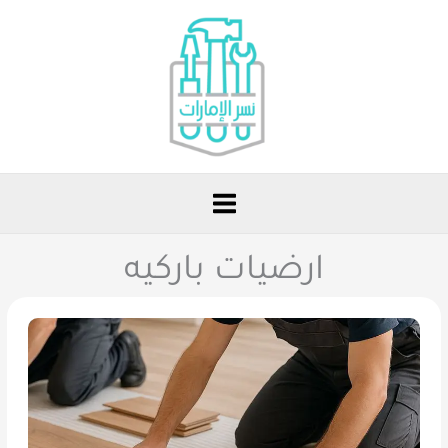
خطي
لى
لمحتوى
ارضيات باركيه